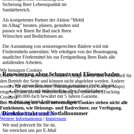
Sicherung Ihrer Lebensqualität im
Sanitärbereich.
Als kompetenter Partner der Aktion “Mobil
im Alltag” beraten, planen, gestalten und
passen wir Ihnen Ihr Bad nach Ihren
Wünschen und Bedürfnissen an.
Die Ausstattung von seniorengerechten Bädern wird mit
Fördermitteln unterstützt. Wir erledigen von der Beantragung
staatlicher Fördermittel bis zur Fertigstellung Ihres Bads alle
anfallenden Arbeiten.
Wir benutzen Cookies
Renovierung ohne Schmutz und Fliesenschaden
Unsere Website verwendet Cookies. Einige davon sind existentiell für
den Betrieb der Seite und können nicht abgelehnt werden. Andere
Wir setzen Ihre neue Wanne passgenau in die alte ein.
werden für ein verbessertes Nutzungserlebnis (z.B. Google Maps)
Preiswert und individuell in allen Sanitärfarben.
eingesetzt und um die Nutzererfahrung zu verbessern (Tracking
300.000-fach bewährt mit 5 Jahren Garantie.
Cookies).
Jetzt auch mit Luftmassage-System!
Bei Ablehnung der nicht notwendigen Cookies stehen nicht alle
Funktionen, wie Heizungs- und Badrechner, zur Verfügung.
Direktkontakt und Notfallnummer
Akzeptieren
Nur notwendige
Weitere Informationen
|
Impressum
Wir sind jederzeit für Sie da.
Sie erreichen uns per E-Mail