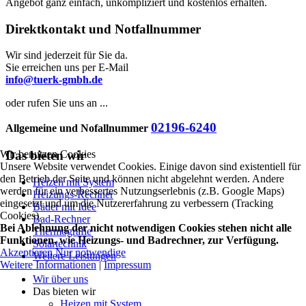
Angebot ganz einfach, unkompliziert und kostenlos erhalten.
Direktkontakt und Notfallnummer
Wir sind jederzeit für Sie da.
Sie erreichen uns per E-Mail
info@tuerk-gmbh.de
oder rufen Sie uns an ...
02196-6240
Allgemeine und Nofallnummer
Das bieten wir
Wir benutzen Cookies
Unsere Website verwendet Cookies. Einige davon sind existentiell für
den Betrieb der Seite und können nicht abgelehnt werden. Andere
Heizen mit System
werden für ein verbessertes Nutzungserlebnis (z.B. Google Maps)
Heizungs-Rechner
eingesetzt und um die Nutzererfahrung zu verbessern (Tracking
Bäder mit Idee
Cookies).
Bad-Rechner
Bei Ablehnung der nicht notwendigen Cookies stehen nicht alle
Thermografie
Funktionen, wie Heizungs- und Badrechner, zur Verfügung.
Solartechnik
Akzeptieren
Nur notwendige
Weitere Leistungen
Weitere Informationen
|
Impressum
Wir über uns
Das bieten wir
Heizen mit System