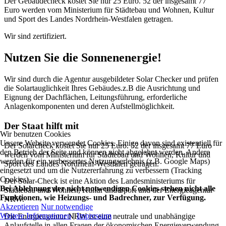
Der Gebäudecheck kostet Sie nur 25 Euro. 52 der insgesamt 77
Euro werden vom Ministerium für Städtebau und Wohnen, Kultur
und Sport des Landes Nordrhein-Westfalen getragen.
Wir sind zertifiziert.
Nutzen Sie die Sonnenenergie!
Wir sind durch die Agentur ausgebildeter Solar Checker und prüfen
die Solartauglichkeit Ihres Gebäudes.z.B die Ausrichtung und
Eignung der Dachflächen, Leitungsführung, erforderliche
Anlagenkomponenten und deren Aufstellmöglichkeit.
Der Staat hilft mit
Wir benutzen Cookies
Unsere Website verwendet Cookies. Einige davon sind existentiell für
Der Solarcheck kostet Sie nur 25 Euro. 52 der insgesamt 77 Euro
den Betrieb der Seite und können nicht abgelehnt werden. Andere
werden vom Ministerium für Städtebau und Wohnen, Kultur und
werden für ein verbessertes Nutzungserlebnis (z.B. Google Maps)
Sport des Landes Nordrhein-Westfalen getragen.
eingesetzt und um die Nutzererfahrung zu verbessern (Tracking
Cookies).
Der Solar-Check ist eine Aktion des Landesministeriums für
Bei Ablehnung der nicht notwendigen Cookies stehen nicht alle
Städtebau und Wohnen, Kultur und Sport und der Energieagentur
Funktionen, wie Heizungs- und Badrechner, zur Verfügung.
NRW.
Akzeptieren
Nur notwendige
Weitere Informationen
|
Impressum
Die Energieagentur NRW ist eine neutrale und unabhängige
Anlaufstelle in allen Fragen der ökonomischen Energieverwendung