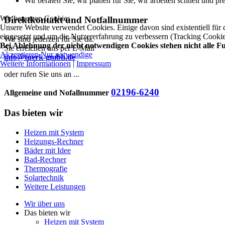
Wir beraten Sie, wir planen für Sie, wir arbeiten schnell und pr
Wir benutzen Cookies
Direktkontakt und Notfallnummer
Unsere Website verwendet Cookies. Einige davon sind existentiell für
eingesetzt und um die Nutzererfahrung zu verbessern (Tracking Cookie
Wir sind jederzeit für Sie da.
Bei Ablehnung der nicht notwendigen Cookies stehen nicht alle F
Sie erreichen uns per E-Mail
Akzeptieren
Nur notwendige
info@tuerk-gmbh.de
Weitere Informationen
|
Impressum
oder rufen Sie uns an ...
02196-6240
Allgemeine und Nofallnummer
Das bieten wir
Heizen mit System
Heizungs-Rechner
Bäder mit Idee
Bad-Rechner
Thermografie
Solartechnik
Weitere Leistungen
Wir über uns
Das bieten wir
Heizen mit System